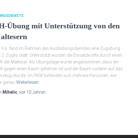
UNGSDIENSTE
H-Übung mit Unterstützung von den
altesern
9.6. fand im Rahmen des Ausbildungsdienstes eine Zugübung
 2. Zuges statt. Unterstützt wurden die Einsatzkräfte durch einen
 der Malteser. Als Übungslage wurde angenommen, dass ein
 gegen einen Baum gefahren ist und der Baum sodann auf das
rzeug stürzte. Im PKW befanden sich mehrere Personen, wie
le genau
Weiterlesen
n
Mihelic
, vor
10 Jahren