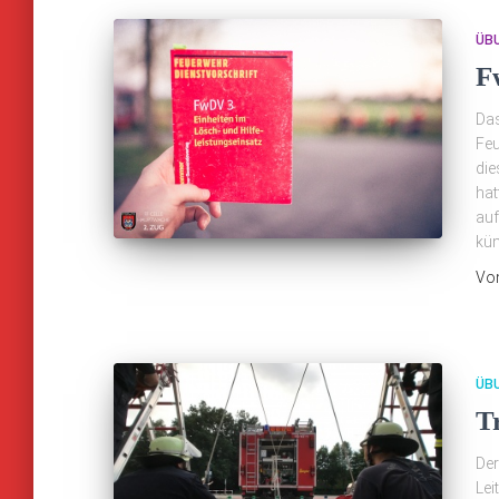
ÜB
F
Da
Feu
die
hat
auf
küm
Vo
ÜB
T
Der
Lei