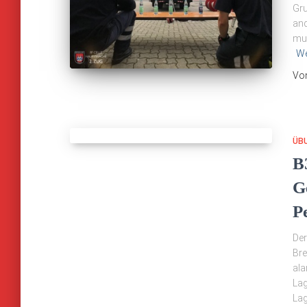
Gru
and
mus
We
Vo
ÜB
B
G
P
Der
Bre
ala
Lag
Lag