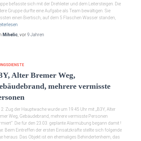
ppe befasste sich mit der Drehleiter und dem Leitersteigen. Die
ere Gruppe durfte eine Aufgabe als Team bewältigen. Sie
sten einen Biertisch, auf dem 5 Flaschen Wasser standen,
iterlesen
n
Mihelic
, vor
9 Jahren
UNGSDIENSTE
3Y, Alter Bremer Weg,
ebäudebrand, mehrere vermisste
ersonen
 2. Zug der Hauptwache wurde um 19.45 Uhr mit „B3Y, Alter
mer Weg, Gebäudebrand, mehrere vermisste Personen
rmiert“. Die für den 23.03. geplante Alarmübung begann damit !
e: Beim Eintreffen der ersten Einsatzkräfte stellte sich folgende
e heraus: Das Objekt ist ein ehemaliges Behindertenheim, das