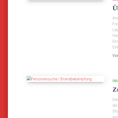
Ü
Am 
Fre
Lag
Has
Ein
Ein
Vo
ÜB
Z
Der
die
Sto
ang