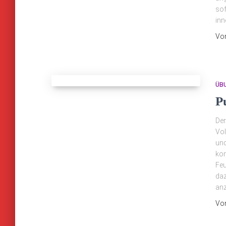
sof
inn
Vo
ÜB
P
Der
Vol
und
kon
Feu
daz
an
Vo