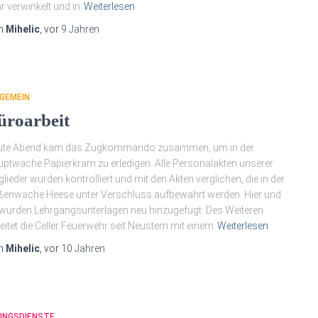
r verwinkelt und in
Weiterlesen
n
Mihelic
, vor
9 Jahren
GEMEIN
üroarbeit
ute Abend kam das Zugkommando zusammen, um in der
ptwache Papierkram zu erledigen. Alle Personalakten unserer
glieder wurden kontrolliert und mit den Akten verglichen, die in der
enwache Heese unter Verschluss aufbewahrt werden. Hier und
wurden Lehrgangsunterlagen neu hinzugefügt. Des Weiteren
eitet die Celler Feuerwehr seit Neustem mit einem
Weiterlesen
n
Mihelic
, vor
10 Jahren
UNGSDIENSTE