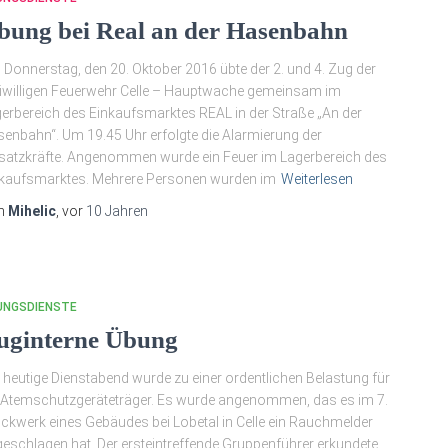
bung bei Real an der Hasenbahn
Donnerstag, den 20. Oktober 2016 übte der 2. und 4. Zug der
iwilligen Feuerwehr Celle – Hauptwache gemeinsam im
erbereich des Einkaufsmarktes REAL in der Straße „An der
enbahn“. Um 19.45 Uhr erfolgte die Alarmierung der
satzkräfte. Angenommen wurde ein Feuer im Lagerbereich des
kaufsmarktes. Mehrere Personen wurden im
Weiterlesen
n
Mihelic
, vor
10 Jahren
UNGSDIENSTE
uginterne Übung
 heutige Dienstabend wurde zu einer ordentlichen Belastung für
 Atemschutzgeräteträger. Es wurde angenommen, das es im 7.
ckwerk eines Gebäudes bei Lobetal in Celle ein Rauchmelder
eschlagen hat. Der ersteintreffende Gruppenführer erkundete