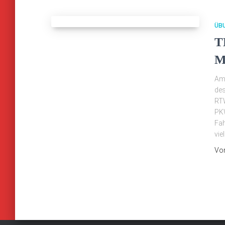
ÜB
T
M
Am 
des
RTW
PKW
Fah
vie
Vo