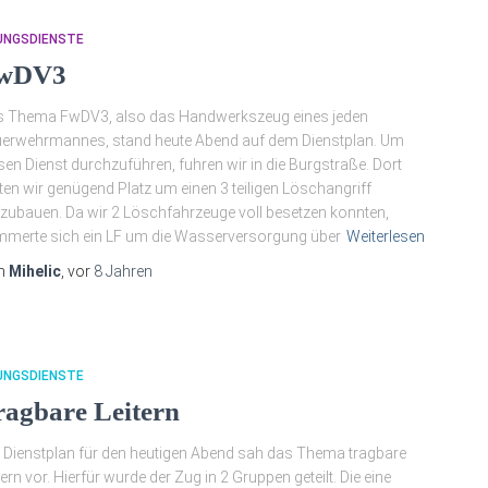
UNGSDIENSTE
wDV3
s Thema FwDV3, also das Handwerkszeug eines jeden
erwehrmannes, stand heute Abend auf dem Dienstplan. Um
sen Dienst durchzuführen, fuhren wir in die Burgstraße. Dort
ten wir genügend Platz um einen 3 teiligen Löschangriff
zubauen. Da wir 2 Löschfahrzeuge voll besetzen konnten,
merte sich ein LF um die Wasserversorgung über
Weiterlesen
n
Mihelic
, vor
8 Jahren
UNGSDIENSTE
ragbare Leitern
 Dienstplan für den heutigen Abend sah das Thema tragbare
tern vor. Hierfür wurde der Zug in 2 Gruppen geteilt. Die eine