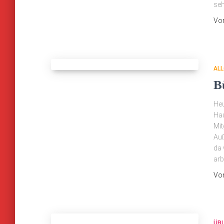
seh
Vo
ALL
B
He
Hau
Mit
Auß
da 
arb
Vo
ÜB