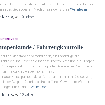
ort die Lage und setzte einen Atemschutztrupp zur Erkundung im
eren des Gebäudes ein. Nach unzähligen Stufen
Weiterlesen
n
Mihelic
, vor
10 Jahren
UNGSDIENSTE
umpenkunde / Fahrzeugkontrolle
 heutige Dienstabend bestand darin, alle Fahrzeuge auf
lzähligkeit und Beschädigungen zu kontrollieren und alle Pumpen
 Aggregate auf Funktion zu überprüfen. Gerade die Maschinisten
nten hierdurch die Inbetriebnahme von
erlöschkreiselpumpen durchführen und trainieren. Die Idee war,
u in der Burgstraße mittels eines offenes Gewässers Wasser
zusagen um es dann
Weiterlesen
n
Mihelic
, vor
10 Jahren