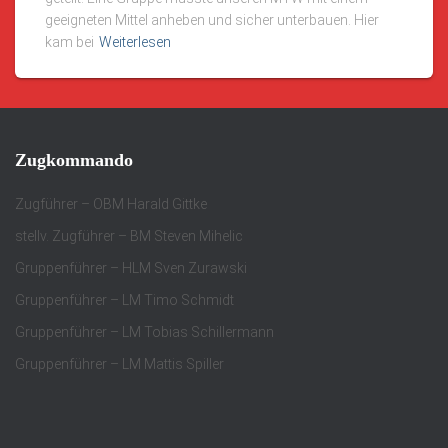
geeigneten Mittel anheben und sicher unterbauen. Hier
kam bei
Weiterlesen
Zugkommando
Zugführer – OBM Harald Gittke
stellv. Zugführer – BM Steven Mihelic
Gruppenführer – HLM Sven Zurawski
Gruppenführer – LM Timo Schmidt
Gruppenführer – LM Tobias Schillermann
Gruppenführer – LM Mattis Spiller