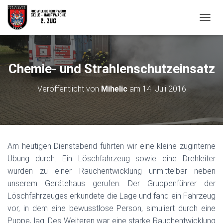
N
A
V
I
G
Chemie- und Strahlenschutzeinsatz
A
T
Veröffentlicht von
Mihelic
am
14. Juli 2016
I
O
N
U
M
S
Am heutigen Dienstabend führten wir eine kleine zuginterne
C
H
Übung durch. Ein Löschfahrzeug sowie eine Drehleiter
A
wurden zu einer Rauchentwicklung unmittelbar neben
L
unserem Gerätehaus gerufen. Der Gruppenführer der
T
Löschfahrzeuges erkundete die Lage und fand ein Fahrzeug
E
N
vor, in dem eine bewusstlose Person, simuliert durch eine
Puppe, lag. Des Weiteren war eine starke Rauchentwicklung