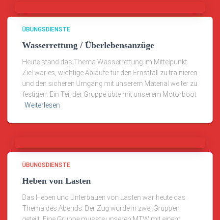
ÜBUNGSDIENSTE
Wasserrettung / Überlebensanzüge
Heute stand das Thema Wasserrettung im Mittelpunkt.
Ziel war es, wichtige Abläufe für den Ernstfall zu trainieren
und den sicheren Umgang mit unserem Material weiter zu
festigen. Ein Teil der Gruppe übte mit unserem Motorboot
Weiterlesen
ÜBUNGSDIENSTE
Heben von Lasten
Das Heben und Unterbauen von Lasten war heute das
Thema des Abends. Der Zug wurde in zwei Gruppen
geteilt. Eine Gruppe musste unseren MTW mit einem