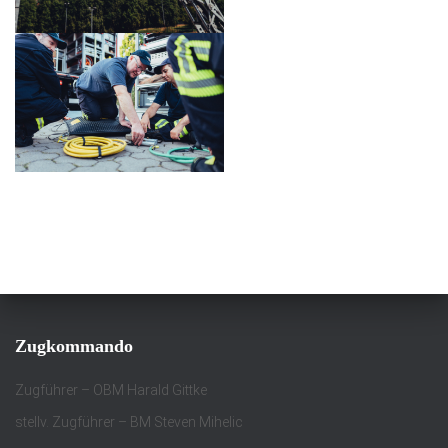
Zugkommando
Zugführer – OBM Harald Gittke
stellv. Zugführer – BM Steven Mihelic