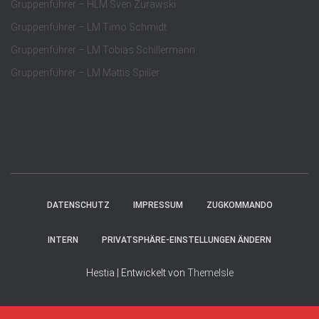
Gruppenführer – HLM Sven Zurawski
Gruppenführer – LM Timo Schmidt
Gruppenführer – LM Tobias Schillermann
Gruppenführer – LM Mattis Spiller
DATENSCHUTZ
IMPRESSUM
ZUGKOMMANDO
INTERN
PRIVATSPHÄRE-EINSTELLUNGEN ÄNDERN
Hestia | Entwickelt von
ThemeIsle
Consent Management Platform von Real Cookie Banner