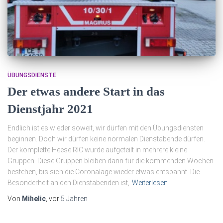
ÜBUNGSDIENSTE
Der etwas andere Start in das
Dienstjahr 2021
Endlich ist es wieder soweit, wir dürfen mit den Übungsdiensten
beginnen. Doch wir dürfen keine normalen Dienstabende dürfen.
Der komplette Heese RIC wurde aufgeteilt in mehrere kleine
Gruppen. Diese Gruppen bleiben dann für die kommenden Wochen
bestehen, bis sich die Coronalage wieder etwas entspannt. Die
Besonderheit an den Dienstabenden ist,
Weiterlesen
Von
Mihelic
, vor
5 Jahren