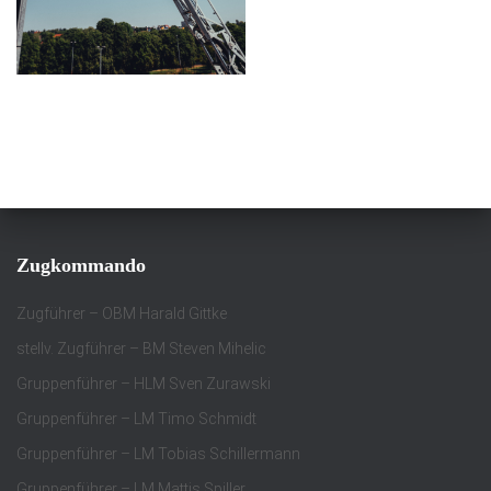
Zugkommando
Zugführer – OBM Harald Gittke
stellv. Zugführer – BM Steven Mihelic
Gruppenführer – HLM Sven Zurawski
Gruppenführer – LM Timo Schmidt
Gruppenführer – LM Tobias Schillermann
Gruppenführer – LM Mattis Spiller