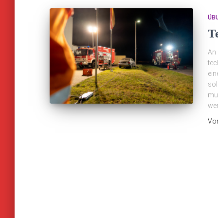
ÜB
T
An 
tec
ein
sol
mus
wer
Vo