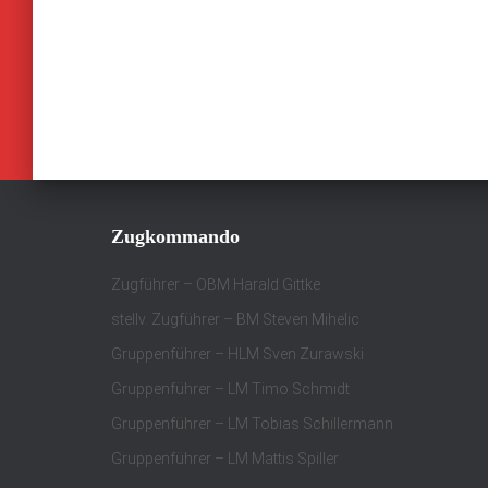
Zugkommando
Zugführer – OBM Harald Gittke
stellv. Zugführer – BM Steven Mihelic
Gruppenführer – HLM Sven Zurawski
Gruppenführer – LM Timo Schmidt
Gruppenführer – LM Tobias Schillermann
Gruppenführer – LM Mattis Spiller