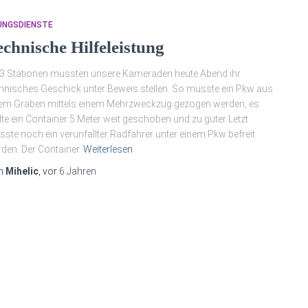
UNGSDIENSTE
echnische Hilfeleistung
3 Stationen mussten unsere Kameraden heute Abend ihr
hnisches Geschick unter Beweis stellen. So musste ein Pkw aus
em Graben mittels einem Mehrzweckzug gezogen werden, es
lte ein Container 5 Meter weit geschoben und zu guter Letzt
ste noch ein verunfallter Radfahrer unter einem Pkw befreit
den. Der Container
Weiterlesen
n
Mihelic
, vor
6 Jahren