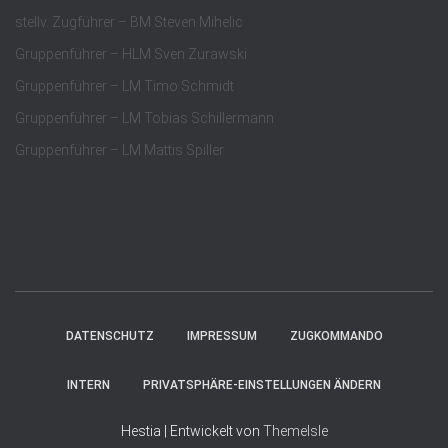
stellv. Zugführer – BM Steven Mihelic
Gruppenführer – HLM Sven Zurawski
Gruppenführer – LM Timo Schmidt
Gruppenführer – LM Tobias Schillermann
Gruppenführer – LM Mattis Spiller
DATENSCHUTZ
IMPRESSUM
ZUGKOMMANDO
INTERN
PRIVATSPHÄRE-EINSTELLUNGEN ÄNDERN
Hestia | Entwickelt von
ThemeIsle