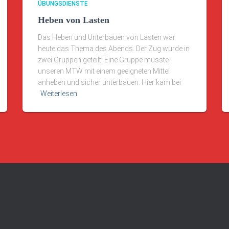
ÜBUNGSDIENSTE
Heben von Lasten
Das Heben und Unterbauen von Lasten war
heute das Thema des Abends. Der Zug wurde in
zwei Gruppen geteilt. Eine Gruppe musste
unseren MTW mit einem geeigneten Mittel
anheben und sicher unterbauen. Hier kam bei
Weiterlesen