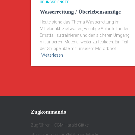
ÜBUNGSDIENSTE
Wasserrettung / Überlebensanzüge
Heute stand das Thema Wasserrettung im
Mittelpunkt. Ziel war es, wichtige Abläufe für den
Ernstfall zu trainieren und den sicheren Umgang
mit unserem Material weiter zu festigen. Ein Teil
der Gruppe übte mit unserem Motorboot
Weiterlesen
Zugkommando
Zugführer – OBM Harald Gittke
stellv. Zugführer – BM Steven Mihelic