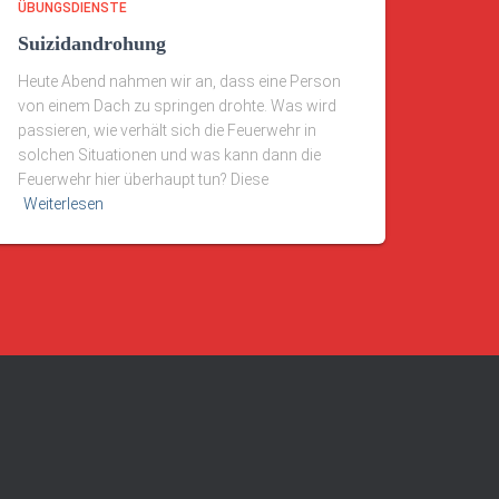
ÜBUNGSDIENSTE
Suizidandrohung
Heute Abend nahmen wir an, dass eine Person
von einem Dach zu springen drohte. Was wird
passieren, wie verhält sich die Feuerwehr in
solchen Situationen und was kann dann die
Feuerwehr hier überhaupt tun? Diese
Weiterlesen