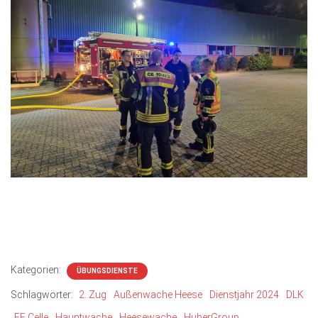
Kategorien:
ÜBUNGSDIENSTE
Schlagwörter:
2. Zug
Außenwache Heese
Dienstjahr 2024
DLK
FF Celle
Hauptwache
Heesewache
HuberGroup