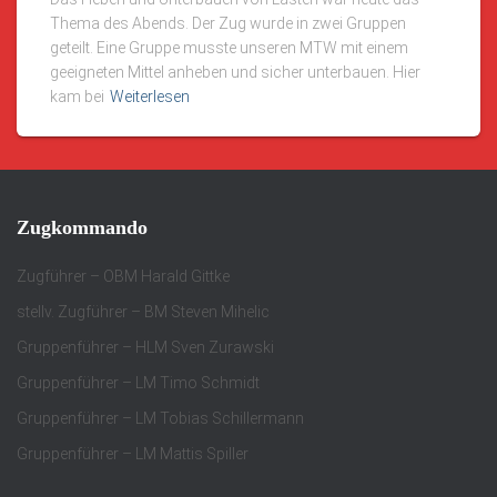
Thema des Abends. Der Zug wurde in zwei Gruppen
geteilt. Eine Gruppe musste unseren MTW mit einem
geeigneten Mittel anheben und sicher unterbauen. Hier
kam bei
Weiterlesen
Zugkommando
Zugführer – OBM Harald Gittke
stellv. Zugführer – BM Steven Mihelic
Gruppenführer – HLM Sven Zurawski
Gruppenführer – LM Timo Schmidt
Gruppenführer – LM Tobias Schillermann
Gruppenführer – LM Mattis Spiller