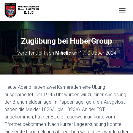
N
A
V
I
G
Zugübung bei HuberGroup
A
T
Veröffentlicht von
Mihelic
am
17. Oktober 2024
I
O
N
U
M
S
Heute Abend haben zwei Kameraden eine Übung
C
H
ausgearbeitet. Um 19:45 Uhr wurden wir zu einer Auslösung
A
der Brandmeldeanlage im Pappenlager gerufen. Ausgelöst
L
haben die Melder 1026/1 bis 1026/6. An der EST
T
angekommen, hat der EL die Feuerwehrlaufkarte vom
E
N
Pförtner bekommen. Nach kurzer Lageerkundung konnte
eine erste Lagemeldung abgegeben werden. Es wurden drei