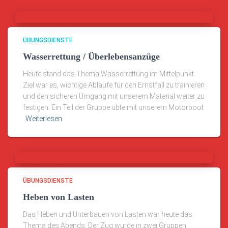
ÜBUNGSDIENSTE
Wasserrettung / Überlebensanzüge
Heute stand das Thema Wasserrettung im Mittelpunkt.
Ziel war es, wichtige Abläufe für den Ernstfall zu trainieren
und den sicheren Umgang mit unserem Material weiter zu
festigen. Ein Teil der Gruppe übte mit unserem Motorboot
Weiterlesen
ÜBUNGSDIENSTE
Heben von Lasten
Das Heben und Unterbauen von Lasten war heute das
Thema des Abends. Der Zug wurde in zwei Gruppen