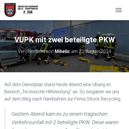
N
A
V
I
G
VUPK mit zwei beteiligte PKW
A
T
Veröffentlicht von
Mihelic
am
23. August 2024
I
O
N
U
M
S
Auf dem Dienstplan stand heute Abend eine Übung im
C
H
Bereich „Technische Hilfeleistung“ an. So begaben wir uns
A
auf dem Weg nach Hambühren zur Firma Struck Recycling.
L
T
E
Gestern Abend kam es zu einem tragischen
N
Verkehrsunfall mit 2 beteiligte PKW. Diese waren