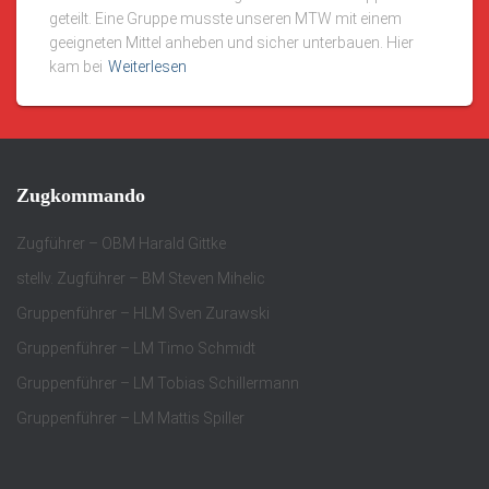
geteilt. Eine Gruppe musste unseren MTW mit einem
geeigneten Mittel anheben und sicher unterbauen. Hier
kam bei
Weiterlesen
Zugkommando
Zugführer – OBM Harald Gittke
stellv. Zugführer – BM Steven Mihelic
Gruppenführer – HLM Sven Zurawski
Gruppenführer – LM Timo Schmidt
Gruppenführer – LM Tobias Schillermann
Gruppenführer – LM Mattis Spiller