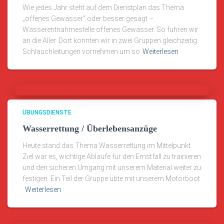
Wie jedes Jahr steht auf dem Dienstplan das Thema
„offenes Gewässer“ oder besser gesagt –
Wasserentnahmestelle offenes Gewässer. So fuhren wir
an die Aller. Dort konnten wir in zwei Gruppen gleichzeitig
Schlauchleitungen vornehmen um so
Weiterlesen
ÜBUNGSDIENSTE
Wasserrettung / Überlebensanzüge
Heute stand das Thema Wasserrettung im Mittelpunkt.
Ziel war es, wichtige Abläufe für den Ernstfall zu trainieren
und den sicheren Umgang mit unserem Material weiter zu
festigen. Ein Teil der Gruppe übte mit unserem Motorboot
Weiterlesen