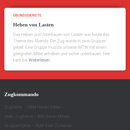
ÜBUNGSDIENSTE
Heben von Lasten
Das Heben und Unterbauen von Lasten war heute das
Thema des Abends. Der Zug wurde in zwei Gruppen
geteilt. Eine Gruppe musste unseren MTW mit einem
geeigneten Mittel anheben und sicher unterbauen. Hier
kam bei
Weiterlesen
Zugkommando
Zugführer – OBM Harald Gittke
stellv. Zugführer – BM Steven Mihelic
Gruppenführer – HLM Sven Zurawski