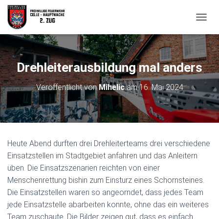
N
A
V
I
G
Drehleiterausbildung mal anders
A
T
Veröffentlicht von
Mihelic
am
16. Mai 2024
I
O
N
U
M
S
Heute Abend durften drei Drehleiterteams drei verschiedene
C
H
Einsatzstellen im Stadtgebiet anfahren und das Anleitern
A
üben. Die Einsatzszenarien reichten von einer
L
Menschenrettung bishin zum Einsturz eines Schornsteines.
T
Die Einsatzstellen waren so angeorndet, dass jedes Team
E
N
jede Einsatzstelle abarbeiten konnte, ohne das ein weiteres
Team zuschaute. Die Bilder zeigen gut, dass es einfach