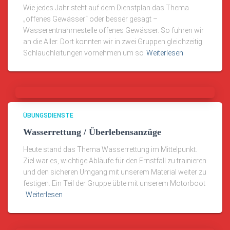
Wie jedes Jahr steht auf dem Dienstplan das Thema
„offenes Gewässer“ oder besser gesagt –
Wasserentnahmestelle offenes Gewässer. So fuhren wir
an die Aller. Dort konnten wir in zwei Gruppen gleichzeitig
Schlauchleitungen vornehmen um so
Weiterlesen
ÜBUNGSDIENSTE
Wasserrettung / Überlebensanzüge
Heute stand das Thema Wasserrettung im Mittelpunkt.
Ziel war es, wichtige Abläufe für den Ernstfall zu trainieren
und den sicheren Umgang mit unserem Material weiter zu
festigen. Ein Teil der Gruppe übte mit unserem Motorboot
Weiterlesen