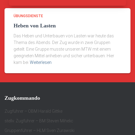
ÜBUNGSDIENSTE
Heben von Lasten
Das Heben und Unterbauen von Lasten war heute das
Thema des Abends. Der Zug wurde in zwei Gruppen
geteilt. Eine Gruppe musste unseren MTW mit einem
geeigneten Mittel anheben und sicher unterbauen. Hier
kam bei
Weiterlesen
Zugkommando
Zugführer – OBM Harald Gittke
stellv. Zugführer – BM Steven Mihelic
Gruppenführer – HLM Sven Zurawski