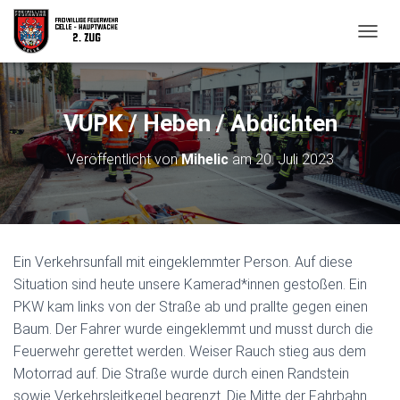
N
A
V
I
G
VUPK / Heben / Abdichten
A
T
Veröffentlicht von
Mihelic
am
20. Juli 2023
I
O
N
U
M
S
Ein Verkehrsunfall mit eingeklemmter Person. Auf diese
C
H
Situation sind heute unsere Kamerad*innen gestoßen. Ein
A
PKW kam links von der Straße ab und prallte gegen einen
L
Baum. Der Fahrer wurde eingeklemmt und musst durch die
T
Feuerwehr gerettet werden. Weiser Rauch stieg aus dem
E
N
Motorrad auf. Die Straße wurde durch einen Randstein
sowie Verkehrsleitkegel begrenzt. Die Mitte der Fahrbahn