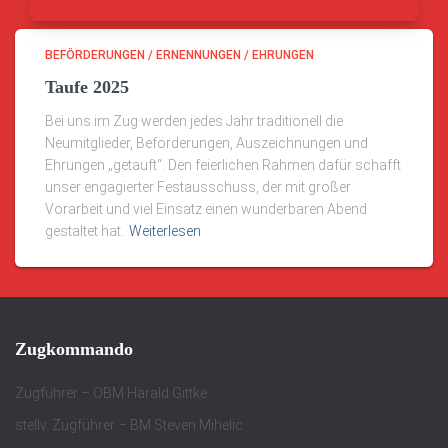
BEFÖRDERUNGEN / ERNENNUNGEN / EHRUNGEN
Taufe 2025
Bei uns im Zug werden jedes Jahr traditionell die
Neumitglieder, Beförderungen, Auszeichnungen und
Ehrungen „getauft“. Den feierlichen Rahmen dafür schafft
unser engagierter Festausschuss, der mit großer
Vorarbeit und viel Einsatz einen wunderbaren Abend
gestaltet hat.
Weiterlesen
Zugkommando
Zugführer – OBM Harald Gittke
stellv. Zugführer – BM Steven Mihelic