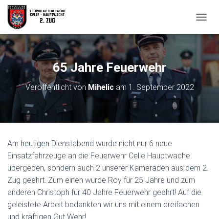
N
A
V
I
G
65 Jahre Feuerwehr
A
T
Veröffentlicht von
Mihelic
am
1. September 2022
I
O
N
U
M
S
Am heutigen Dienstabend wurde nicht nur 6 neue
C
H
Einsatzfahrzeuge an die Feuerwehr Celle Hauptwache
A
übergeben, sondern auch 2 unserer Kameraden aus dem 2.
L
Zug geehrt. Zum einen wurde Roy für 25 Jahre und zum
T
anderen Christoph für 40 Jahre Feuerwehr geehrt! Auf die
E
N
geleistete Arbeit bedankten wir uns mit einem dreifachen
und kräftigen Gut Wehr!