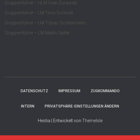
Gruppenführer – HLM Sven Zurawski
Gruppenführer – LM Timo Schmidt
Gruppenführer – LM Tobias Schillermann
Gruppenführer – LM Mattis Spiller
DATENSCHUTZ
IMPRESSUM
ZUGKOMMANDO
INTERN
PRIVATSPHÄRE-EINSTELLUNGEN ÄNDERN
Hestia | Entwickelt von
ThemeIsle
Consent Management Platform von Real Cookie Banner