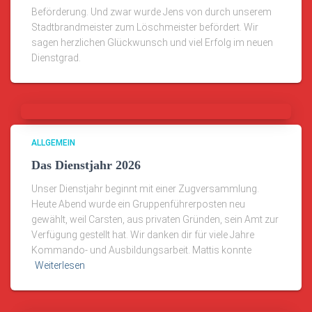
Beförderung. Und zwar wurde Jens von durch unserem
Stadtbrandmeister zum Löschmeister befördert. Wir
sagen herzlichen Glückwunsch und viel Erfolg im neuen
Dienstgrad.
ALLGEMEIN
Das Dienstjahr 2026
Unser Dienstjahr beginnt mit einer Zugversammlung.
Heute Abend wurde ein Gruppenführerposten neu
gewählt, weil Carsten, aus privaten Gründen, sein Amt zur
Verfügung gestellt hat. Wir danken dir für viele Jahre
Kommando- und Ausbildungsarbeit. Mattis konnte
Weiterlesen