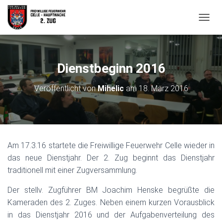
N
A
V
I
G
Dienstbeginn 2016
A
T
Veröffentlicht von
Mihelic
am
18. März 2016
I
O
N
U
M
S
Am 17.3.16 startete die Freiwillige Feuerwehr Celle wieder in
C
H
das neue Dienstjahr. Der 2. Zug beginnt das Dienstjahr
A
traditionell mit einer Zugversammlung.
L
T
Der stellv. Zugführer BM Joachim Henske begrüßte die
E
Kameraden des 2. Zuges. Neben einem kurzen Vorausblick
N
in das Dienstjahr 2016 und der Aufgabenverteilung des