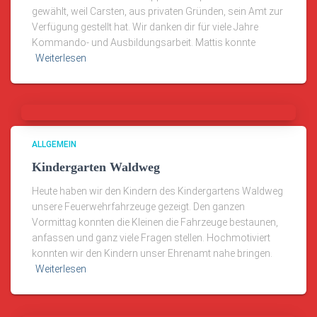
gewählt, weil Carsten, aus privaten Gründen, sein Amt zur
Verfügung gestellt hat. Wir danken dir für viele Jahre
Kommando- und Ausbildungsarbeit. Mattis konnte
Weiterlesen
ALLGEMEIN
Kindergarten Waldweg
Heute haben wir den Kindern des Kindergartens Waldweg
unsere Feuerwehrfahrzeuge gezeigt. Den ganzen
Vormittag konnten die Kleinen die Fahrzeuge bestaunen,
anfassen und ganz viele Fragen stellen. Hochmotiviert
konnten wir den Kindern unser Ehrenamt nahe bringen.
Weiterlesen