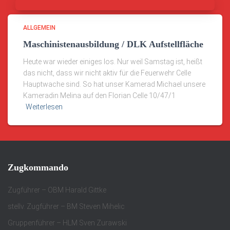
ALLGEMEIN
Maschinistenausbildung / DLK Aufstellfläche
Heute war wieder einiges los. Nur weil Samstag ist, heißt
das nicht, dass wir nicht aktiv für die Feuerwehr Celle
Hauptwache sind. So hat unser Kamerad Michael unsere
Kameradin Melina auf den Florian Celle 10/47/1
Weiterlesen
Zugkommando
Zugführer – OBM Harald Gittke
stellv. Zugführer – BM Steven Mihelic
Gruppenführer – HLM Sven Zurawski