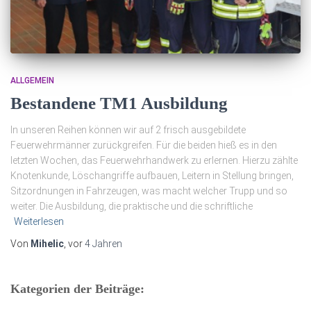
ALLGEMEIN
Bestandene TM1 Ausbildung
In unseren Reihen können wir auf 2 frisch ausgebildete
Feuerwehrmänner zurückgreifen. Für die beiden hieß es in den
letzten Wochen, das Feuerwehrhandwerk zu erlernen. Hierzu zählte
Knotenkunde, Löschangriffe aufbauen, Leitern in Stellung bringen,
Sitzordnungen in Fahrzeugen, was macht welcher Trupp und so
weiter. Die Ausbildung, die praktische und die schriftliche
Weiterlesen
Von
Mihelic
, vor
4 Jahren
Kategorien der Beiträge: