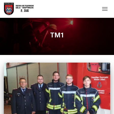
NAVIG
UMSC
TM1