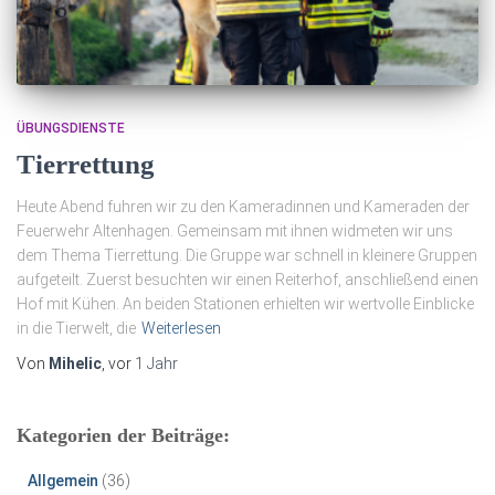
ÜBUNGSDIENSTE
Tierrettung
Heute Abend fuhren wir zu den Kameradinnen und Kameraden der
Feuerwehr Altenhagen. Gemeinsam mit ihnen widmeten wir uns
dem Thema Tierrettung. Die Gruppe war schnell in kleinere Gruppen
aufgeteilt. Zuerst besuchten wir einen Reiterhof, anschließend einen
Hof mit Kühen. An beiden Stationen erhielten wir wertvolle Einblicke
in die Tierwelt, die
Weiterlesen
Von
Mihelic
, vor
1 Jahr
Kategorien der Beiträge:
Allgemein
(36)