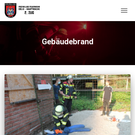
NAVIG
UMSC
Gebäudebrand