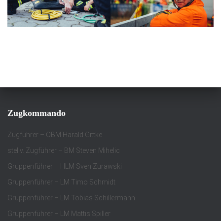
Zugkommando
Zugführer – OBM Harald Gittke
stellv. Zugführer – BM Steven Mihelic
Gruppenführer – HLM Sven Zurawski
Gruppenführer – LM Timo Schmidt
Gruppenführer – LM Tobias Schillermann
Gruppenführer – LM Mattis Spiller