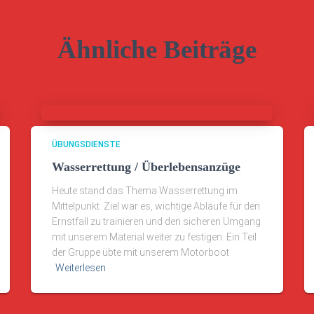
Ähnliche Beiträge
ÜBUNGSDIENSTE
Wasserrettung / Überlebensanzüge
Heute stand das Thema Wasserrettung im
Mittelpunkt. Ziel war es, wichtige Abläufe für den
Ernstfall zu trainieren und den sicheren Umgang
mit unserem Material weiter zu festigen. Ein Teil
der Gruppe übte mit unserem Motorboot
Weiterlesen