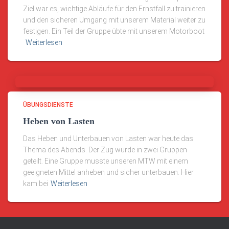
Ziel war es, wichtige Abläufe für den Ernstfall zu trainieren
und den sicheren Umgang mit unserem Material weiter zu
festigen. Ein Teil der Gruppe übte mit unserem Motorboot
Weiterlesen
ÜBUNGSDIENSTE
Heben von Lasten
Das Heben und Unterbauen von Lasten war heute das
Thema des Abends. Der Zug wurde in zwei Gruppen
geteilt. Eine Gruppe musste unseren MTW mit einem
geeigneten Mittel anheben und sicher unterbauen. Hier
kam bei
Weiterlesen