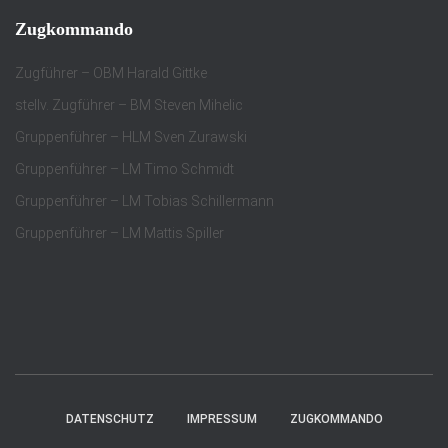
Zugkommando
Zugführer – OBM Harald Gittke
stellv. Zugführer – BM Steven Mihelic
Gruppenführer – HLM Sven Zurawski
Gruppenführer – LM Timo Schmidt
Gruppenführer – LM Tobias Schillermann
Gruppenführer – LM Mattis Spiller
DATENSCHUTZ
IMPRESSUM
ZUGKOMMANDO