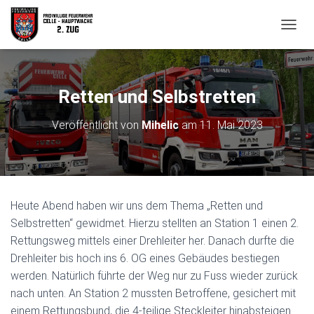
N
A
V
I
G
Retten und Selbstretten
A
T
Veröffentlicht von
Mihelic
am
11. Mai 2023
I
O
N
U
M
S
Heute Abend haben wir uns dem Thema „Retten und
C
H
Selbstretten“ gewidmet. Hierzu stellten an Station 1 einen 2.
A
Rettungsweg mittels einer Drehleiter her. Danach durfte die
L
Drehleiter bis hoch ins 6. OG eines Gebäudes bestiegen
T
werden. Natürlich führte der Weg nur zu Fuss wieder zurück
E
N
nach unten. An Station 2 mussten Betroffene, gesichert mit
einem Rettungsbund, die 4-teilige Steckleiter hinabsteigen.