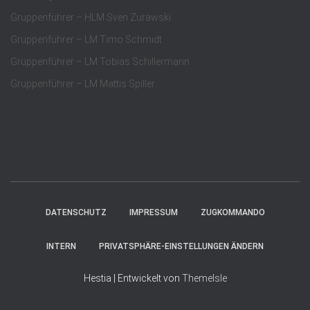
Gruppenführer – HLM Sven Zurawski
Gruppenführer – LM Timo Schmidt
Gruppenführer – LM Tobias Schillermann
Gruppenführer – LM Mattis Spiller
DATENSCHUTZ
IMPRESSUM
ZUGKOMMANDO
INTERN
PRIVATSPHÄRE-EINSTELLUNGEN ÄNDERN
Hestia | Entwickelt von
ThemeIsle