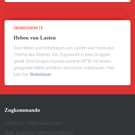
ÜBUNGSDIENSTE
Heben von Lasten
Das Heben und Unterbauen von Lasten war heute das
Thema des Abends. Der Zug wurde in zwei Gruppen
geteilt. Eine Gruppe musste unseren MTW mit einem
geeigneten Mittel anheben und sicher unterbauen. Hier
kam bei
Weiterlesen
Zugkommando
Zugführer – OBM Harald Gittke
stellv. Zugführer – BM Steven Mihelic