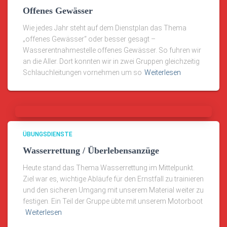
Offenes Gewässer
Wie jedes Jahr steht auf dem Dienstplan das Thema
„offenes Gewässer“ oder besser gesagt –
Wasserentnahmestelle offenes Gewässer. So fuhren wir
an die Aller. Dort konnten wir in zwei Gruppen gleichzeitig
Schlauchleitungen vornehmen um so
Weiterlesen
ÜBUNGSDIENSTE
Wasserrettung / Überlebensanzüge
Heute stand das Thema Wasserrettung im Mittelpunkt.
Ziel war es, wichtige Abläufe für den Ernstfall zu trainieren
und den sicheren Umgang mit unserem Material weiter zu
festigen. Ein Teil der Gruppe übte mit unserem Motorboot
Weiterlesen