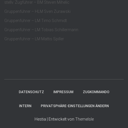
stellv. Zugführer – BM Steven Mihelic
Gruppenführer – HLM Sven Zurawski
Gruppenführer – LM Timo Schmidt
Gruppenführer – LM Tobias Schillermann
Gruppenführer – LM Mattis Spiller
DATENSCHUTZ
IMPRESSUM
ZUGKOMMANDO
INTERN
PRIVATSPHÄRE-EINSTELLUNGEN ÄNDERN
Hestia | Entwickelt von
ThemeIsle