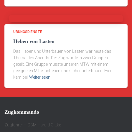
ÜBUNGSDIENSTE
Heben von Lasten
Das Heben und Unterbauen von Lasten war heute das
Thema des Abends. Der Zug wurde in zwei Gruppen
geteilt. Eine Gruppe musste unseren MTW mit einem
geeigneten Mittel anheben und sicher unterbauen. Hier
kam bei
Weiterlesen
Zugkommando
Zugführer – OBM Harald Gittke