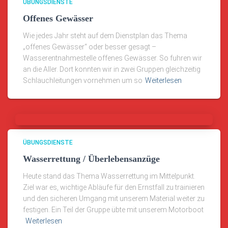
ÜBUNGSDIENSTE
Offenes Gewässer
Wie jedes Jahr steht auf dem Dienstplan das Thema
„offenes Gewässer“ oder besser gesagt –
Wasserentnahmestelle offenes Gewässer. So fuhren wir
an die Aller. Dort konnten wir in zwei Gruppen gleichzeitig
Schlauchleitungen vornehmen um so
Weiterlesen
ÜBUNGSDIENSTE
Wasserrettung / Überlebensanzüge
Heute stand das Thema Wasserrettung im Mittelpunkt.
Ziel war es, wichtige Abläufe für den Ernstfall zu trainieren
und den sicheren Umgang mit unserem Material weiter zu
festigen. Ein Teil der Gruppe übte mit unserem Motorboot
Weiterlesen