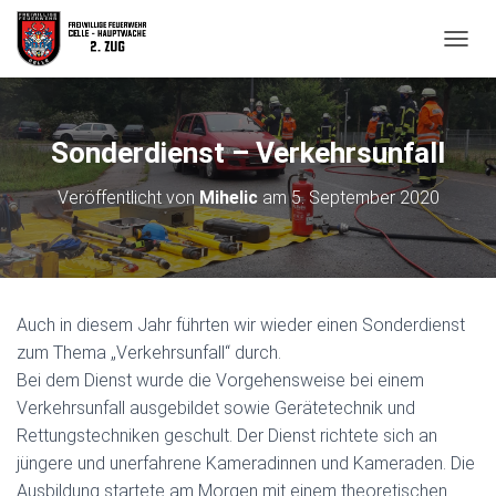
N
A
V
I
G
Sonderdienst – Verkehrsunfall
A
T
Veröffentlicht von
Mihelic
am
5. September 2020
I
O
N
U
M
S
Auch in diesem Jahr führten wir wieder einen Sonderdienst
C
H
zum Thema „Verkehrsunfall“ durch.
A
Bei dem Dienst wurde die Vorgehensweise bei einem
L
Verkehrsunfall ausgebildet sowie Gerätetechnik und
T
Rettungstechniken geschult. Der Dienst richtete sich an
E
N
jüngere und unerfahrene Kameradinnen und Kameraden. Die
Ausbildung startete am Morgen mit einem theoretischen