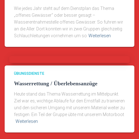
Wie jedes Jahr steht auf dem Dienstplan das Thema
„offenes Gewässer“ oder besser gesagt –
Wasserentnahmestelle offenes Gewässer. So fuhren wir
an die Aller. Dort konnten wir in zwei Gruppen gleichzeitig
Schlauchleitungen vornehmen um so
Weiterlesen
ÜBUNGSDIENSTE
Wasserrettung / Überlebensanzüge
Heute stand das Thema Wasserrettung im Mittelpunkt.
Ziel war es, wichtige Abläufe für den Ernstfall zu trainieren
und den sicheren Umgang mit unserem Material weiter zu
festigen. Ein Teil der Gruppe übte mit unserem Motorboot
Weiterlesen