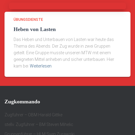
ÜBUNGSDIENSTE
Heben von Lasten
Das Heben und Unterbauen von Lasten war heute das
Thema des Abends. Der Zug wurde in zwei Gruppen
geteilt. Eine Gruppe musste unseren MTW mit einem
geeigneten Mittel anheben und sicher unterbauen. Hier
kam bei
Weiterlesen
Zugkommando
Zugführer – OBM Harald Gittke
stellv. Zugführer – BM Steven Mihelic
Gruppenführer – HLM Sven Zurawski